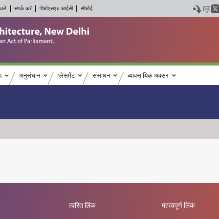
करें
संपर्क करें
पीओएसएच आईसी
सीओई
श
अनुसंधान
प्लेसमेंट
संसाधन
व्यावसायिक अवसर
त्वरित लिंक
महत्वपूर्ण लिंक