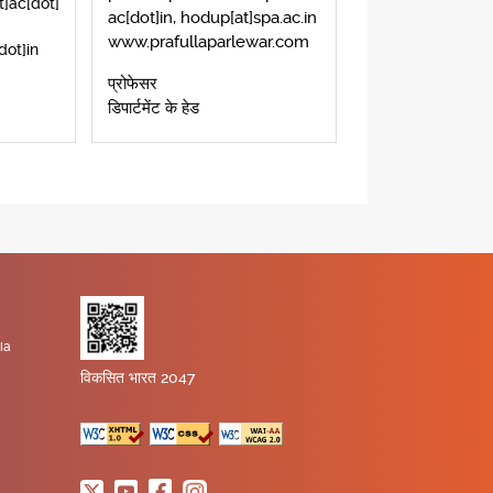
]ac[dot]
ac[dot]in, hodup[at]spa.ac.in
www.prafullaparlewar.com
dot]in
प्रोफेसर
डिपार्टमेंट के हेड
ia
विकसित भारत 2047