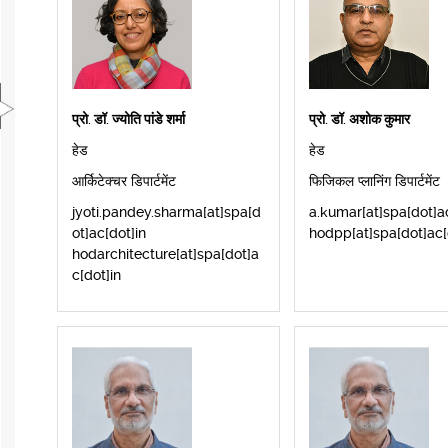
प्रो. डॉ. ज्योति पांडे शर्मा
प्रो. डॉ. अशोक कुमार
हेड
हेड
आर्किटेक्चर डिपार्टमेंट
फिजिकल प्लानिंग डिपार्टमेंट
jyoti.pandey.sharma[at]spa[d
a.kumar[at]spa[dot]ac
ot]ac[dot]in
hodpp[at]spa[dot]ac[
hodarchitecture[at]spa[dot]a
c[dot]in