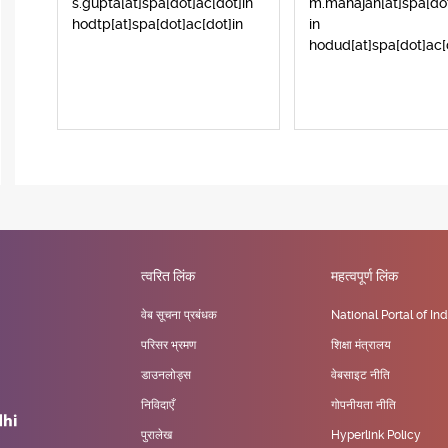
s.gupta[at]spa[dot]ac[dot]in
m.mahajan[at]spa[dot
hodtp[at]spa[dot]ac[dot]in
in
hodud[at]spa[dot]ac[
त्वरित लिंक
महत्वपूर्ण लिंक
वेब सूचना प्रबंधक
National Portal of Ind
परिसर भ्रमण
शिक्षा मंत्रालय
डाउनलोड्स
वेबसाइट नीति
निविदाएँ
गोपनीयता नीति
पुरालेख
Hyperlink Policy