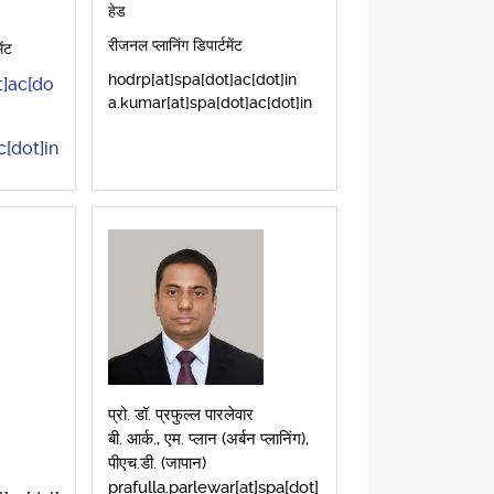
हेड
रीजनल प्लानिंग डिपार्टमेंट
ेंट
hodrp[at]spa[dot]ac[dot]in
t]ac[do
a.kumar[at]spa[dot]ac[dot]in
c[dot]in
प्रो. डॉ. प्रफुल्ल पारलेवार
बी. आर्क., एम. प्लान (अर्बन प्लानिंग),
पीएच.डी. (जापान)
prafulla.parlewar[at]spa[dot]