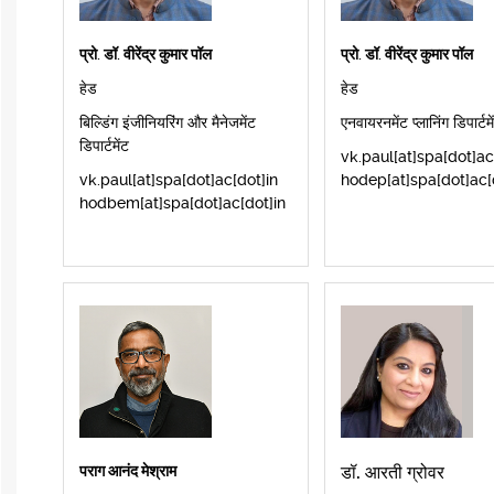
प्रो. डॉ. वीरेंद्र कुमार पॉल
प्रो. डॉ. वीरेंद्र कुमार पॉल
हेड
हेड
बिल्डिंग इंजीनियरिंग और मैनेजमेंट
एनवायरनमेंट प्लानिंग डिपार्टमे
डिपार्टमेंट
vk.paul[at]spa[dot]ac
vk.paul[at]spa[dot]ac[dot]in
hodep[at]spa[dot]ac[
hodbem[at]spa[dot]ac[dot]in
पराग आनंद मेश्राम
डॉ. आरती ग्रोवर