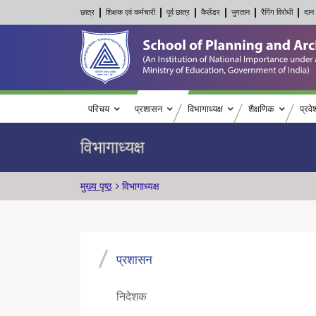
छात्र
शिक्षक एवं कर्मचारी
पूर्व छात्र
कैलेंडर
भुगतान
रैगिंग विरोधी
दान 
Main navigation
परिचय
प्रशासन
विभागाध्यक्ष
शैक्षणिक
प्रवे
विभागाध्यक्ष
पग चिन्ह
मुख्य पृष्ठ
विभागाध्यक्ष
प्रशासन
निदेशक