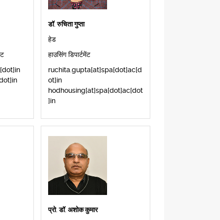
डॉ. रुचिता गुप्ता
हेड
ंट
हाउसिंग डिपार्टमेंट
[dot]in
ruchita.gupta[at]spa[dot]ac[d
dot]in
ot]in
hodhousing[at]spa[dot]ac[dot
]in
प्रो. डॉ. अशोक कुमार