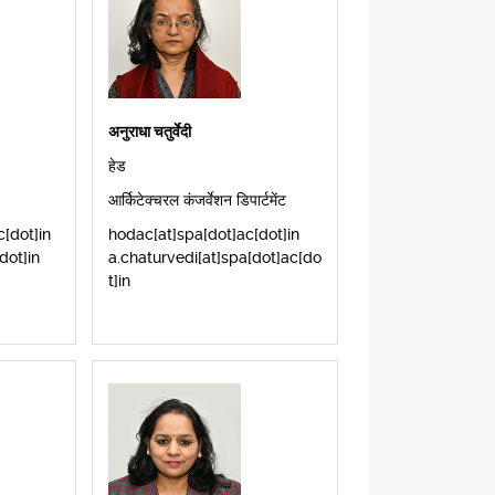
अनुराधा चतुर्वेदी
हेड
आर्किटेक्चरल कंजर्वेशन डिपार्टमेंट
[dot]in
hodac[at]spa[dot]ac[dot]in
dot]in
a.chaturvedi[at]spa[dot]ac[do
t]in