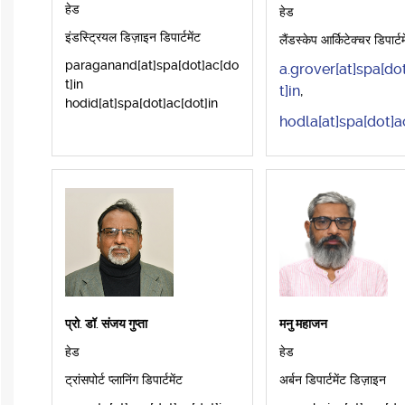
हेड
हेड
इंडस्ट्रियल डिज़ाइन डिपार्टमेंट
लैंडस्केप आर्किटेक्चर डिपार्टम
paraganand[at]spa[dot]ac[do
a.grover[at]spa[do
t]in
t]in
,
hodid[at]spa[dot]ac[dot]in
hodla[at]spa[dot]a
प्रो. डॉ. संजय गुप्ता
मनु महाजन
हेड
हेड
ट्रांसपोर्ट प्लानिंग डिपार्टमेंट
अर्बन डिपार्टमेंट डिज़ाइन