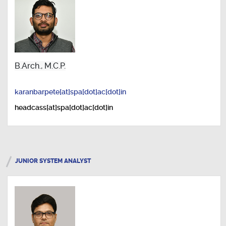
B.Arch., M.C.P.
karanbarpete[at]spa[dot]ac[dot]in
headcass[at]spa[dot]ac[dot]in
JUNIOR SYSTEM ANALYST