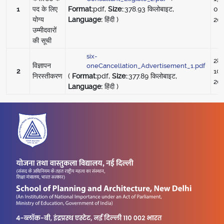
1
पद के लिए
06
Format:
pdf,
Size:
:378.93 किलोबाइट,
योग्य
20
Language:
हिंदी )
उम्मीदवारों
की सूची
six-
28-
विज्ञापन
oneCancellation_Advertisement_1.pdf
2
10-
निरस्तीकरण
(
Format:
pdf,
Size:
:377.89 किलोबाइट,
20
Language:
हिंदी )