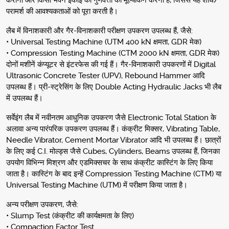
कराना और किसी भवन इकाई की गुणवत्ता का मूल्यांकन करना है, जिससे यह शोध/
परामर्श की आवश्यकताओं को पूरा करती है।
लैब में विनाशकारी और गैर-विनाशकारी परीक्षण उपकरण उपलब्ध हैं, जैसे:
• Universal Testing Machine (UTM 400 kN क्षमता, GDR मेक)
• Compression Testing Machine (CTM 2000 kN क्षमता, GDR मेक)
दोनों मशीनें कंप्यूटर से इंटरफेस की गई हैं। गैर-विनाशकारी उपकरणों में Digital
Ultrasonic Concrete Tester (UPV), Rebound Hammer आदि
उपलब्ध हैं। प्री-स्ट्रेसिंग के लिए Double Acting Hydraulic Jacks भी लैब
में उपलब्ध हैं।
सर्वेइंग लैब में नवीनतम आधुनिक उपकरण जैसे Electronic Total Station के
अलावा अन्य पारंपरिक उपकरण उपलब्ध हैं। कंक्रीट मिक्सर, Vibrating Table,
Needle Vibrator, Cement Mortar Vibrator आदि भी उपलब्ध हैं। छात्रों
के लिए कई C.I. मोल्ड्स जैसे Cubes, Cylinders, Beams उपलब्ध हैं, जिनका
उपयोग विभिन्न मिश्रण और एडमिक्सचर के साथ कंक्रीट कास्टिंग के लिए किया
जाता है। कास्टिंग के बाद इन्हें Compression Testing Machine (CTM) या
Universal Testing Machine (UTM) में परीक्षण किया जाता है।
अन्य परीक्षण उपकरण, जैसे:
• Slump Test (कंक्रीट की कार्यक्षमता के लिए)
• Compaction Factor Test