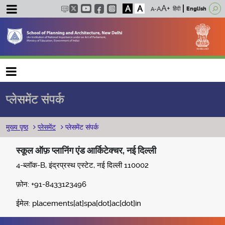
A
A
हिंदी
English
Main navigation
प्लेसमेंट संपर्क
पग चिन्ह
मुख्य पृष्ठ
प्लेसमेंट
प्लेसमेंट संपर्क
स्कूल ऑफ़ प्लानिंग एंड आर्किटेक्चर, नई दिल्ली
4-ब्लॉक-B, इंद्रप्रस्थ एस्टेट, नई दिल्ली 110002
फ़ोन: +91-8433123496
ईमेल: placements[at]spa[dot]ac[dot]in