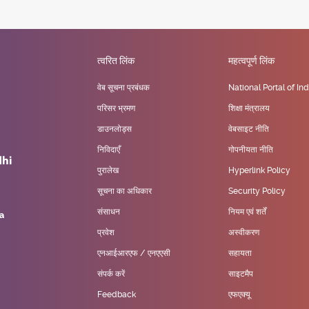
त्वरित लिंक
महत्वपूर्ण लिंक
वेब सूचना प्रबंधक
National Portal of Ind
परिसर भ्रमण
शिक्षा मंत्रालय
डाउनलोड्स
वेबसाइट नीति
निविदाएँ
गोपनीयता नीति
पुरालेख
Hyperlink Policy
सूचना का अधिकार
Security Policy
संसाधन
नियम एवं शर्तें
प्रवेश
अस्वीकरण
एनआईआरएफ / एनएएसी
सहायता
संपर्क करें
साइटमैप
Feedback
एफएक्यू