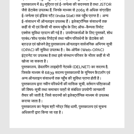
मास्टर ऑफ़ प्लानिंग के पहले साल के इंटीग्रेटेड सेमेस्टर
पुस्तकालय में 81 मुद्रित एवं ई-जर्नल्स की सदस्यता है तथा JSTOR
2026 के लिए विज़िटिंग प्रोफ़ेसर फैकल्टी के तौर पर आवेदन
जैसे डेटाबेस उपलब्ध हैं, जिनके माध्यम से 2065 से अधिक संग्रहित
आमंत्रित किए जा रहे हैं।
ई-जर्नल्स एवं इंडिया स्टैट (India Stat) तक पहुँच प्राप्त है। अन्य
ई-संसाधन भी ऑनलाइन उपलब्ध हैं। इलेक्ट्रॉनिक संसाधनों तक
प्रोजेक्ट एसोसिएट के लिए विज्ञापन
कहीं से भी एवं किसी भी समय पहुँच के लिए ऑफ-कैम्पस रिमोट
SPAD प्लानिंग बिल्डिंग की दूसरी तीसरी चौथी और पांचवीं
एक्सेस सुविधा प्रदान की गई है। उपयोगकर्ताओं के लिए पुस्तकों, शोध
प्रबंध/शोध प्रबंध रिपोर्ट्स तथा नवीन परिवर्धनों के डेटाबेस को
मंज़िल पर स्टूडियो में सॉफ्ट बोर्ड और कपड़े की सप्लाई और
ब्राउज़ एवं खोजने हेतु पुस्तकालय ऑनलाइन सार्वजनिक अभिगम सूची
इंस्टॉलेशन के लिए NIQ
(OPAC) की सुविधा उपलब्ध है। वेब-ओपैक (Web-OPAC)
इंट्रानेट पर उपलब्ध है तथा इसे संस्थान परिसर के भीतर कहीं से भी
खोजा जा सकता है।
पुस्तकालय, डेवलपिंग लाइब्रेरी नेटवर्क (DELNET) का सदस्य है,
जिसके माध्यम से 6839 सदस्य पुस्तकालयों के यूनियन कैटलॉग एवं
अन्य ऑनलाइन संसाधनों तक पहुँच की सुविधा प्राप्त होती है।
पुस्तकालय द्वारा नवीन परिवर्धनों की मासिक सूची, वर्तमान पत्रिकाओं
की विषय-सूची तथा समाचार पत्रों से संबंधित उपयोगी जानकारी
तैयार की जाती है, जिसे सदस्यों को इलेक्ट्रॉनिक माध्यम से उपलब्ध
कराया जाता है।
पुस्तकालय का नेतृत्व श्री नरेंद्र सिंह धामी, पुस्तकालय एवं सूचना
अधिकारी द्वारा किया जा रहा है।