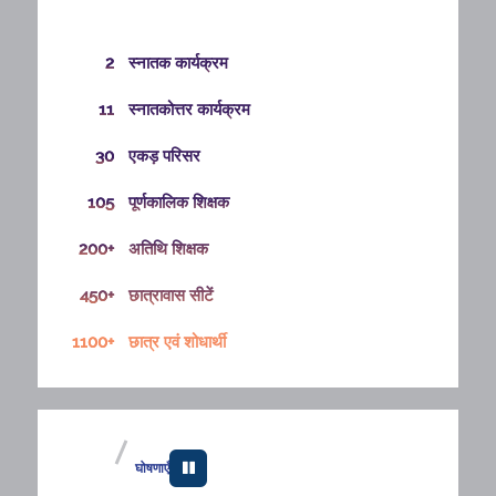
2
स्नातक कार्यक्रम
11
स्नातकोत्तर कार्यक्रम
30
एकड़ परिसर
105
पूर्णकालिक शिक्षक
200+
अतिथि शिक्षक
450+
छात्रावास सीटें
शहरी योजना और डिज़ाइन में सेंटर ऑफ़ एक्सीलेंस उत्कृष्टता
1100+
छात्र एवं शोधार्थी
केंद्र के लिए तकनीकी कर्मचारियों की अनुबंध कॉन्ट्रैक्ट के
आधार पर नियुक्ति आवासन और शहरी कार्य मंत्रालय
MoHUA भारत सरकार
ट्रांसपोर्ट प्लानिंग डिपार्टमेंट 2026 27 के लिए हॉस्टल सीट
घोषणाएँ
आवंटन