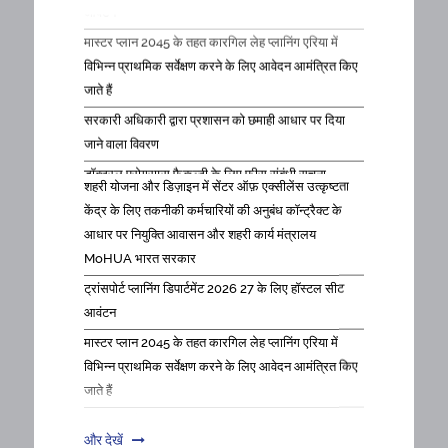
मास्टर प्लान 2045 के तहत कारगिल लेह प्लानिंग एरिया में
विभिन्न प्राथमिक सर्वेक्षण करने के लिए आवेदन आमंत्रित किए
जाते हैं
सरकारी अधिकारी द्वारा प्रशासन को छमाही आधार पर दिया
जाने वाला विवरण
डॉक्टरल प्रोग्राम्स फैकल्टी के लिए फीस संबंधी सूचना
शहरी योजना और डिज़ाइन में सेंटर ऑफ़ एक्सीलेंस उत्कृष्टता
प्लानिंग में मास्टर डिग्री के प्रथम एकीकृत सेमेस्टर के लिए
केंद्र के लिए तकनीकी कर्मचारियों की अनुबंध कॉन्ट्रैक्ट के
रिसर्च एसोसिएट की भर्ती
आधार पर नियुक्ति आवासन और शहरी कार्य मंत्रालय
अनुबंध के आधार पर सीनियर एडमिनिस्ट्रेटिव ऑफिसर
MoHUA भारत सरकार
कंसल्टेंट की नियुक्ति
ट्रांसपोर्ट प्लानिंग डिपार्टमेंट 2026 27 के लिए हॉस्टल सीट
उत्तराखंड में चंपावत लोहाघाट और पाटी के लिए तीन अलग
आवंटन
अलग GIS आधारित मास्टर प्लान तैयार करने के प्रोजेक्ट के
मास्टर प्लान 2045 के तहत कारगिल लेह प्लानिंग एरिया में
तहत दो सीनियर प्रोजेक्ट एसोसिएट के पद के लिए विज्ञापन
विभिन्न प्राथमिक सर्वेक्षण करने के लिए आवेदन आमंत्रित किए
शैक्षणिक सत्र 2026 27 के लिए भारतीय और विदेशी छात्रों हेतु
जाते हैं
UG और PG कोर्स की फीस का विवरण
सरकारी अधिकारी द्वारा प्रशासन को छमाही आधार पर दिया
मास्टर्स इन प्लानिंग फर्स्ट इंटीग्रेटेड सेमेस्टर के लिए रिसर्च
जाने वाला विवरण
एसोसिएट की भर्ती 27 जुलाई से दिसंबर 2026 तक
और देखें
डॉक्टरल प्रोग्राम्स फैकल्टी के लिए फीस संबंधी सूचना