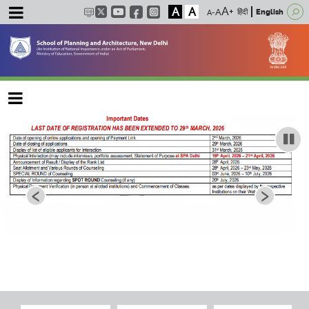
A
A
हिंदी
English
Main navigation
‹
›