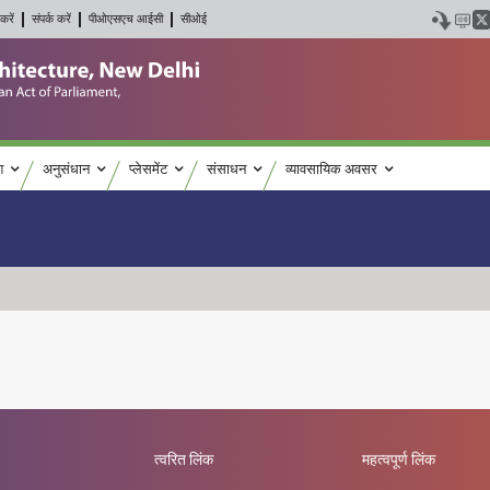
करें
संपर्क करें
पीओएसएच आईसी
सीओई
श
अनुसंधान
प्लेसमेंट
संसाधन
व्यावसायिक अवसर
त्वरित लिंक
महत्वपूर्ण लिंक