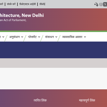
करें
संपर्क करें
पीओएसएच आईसी
सीओई
श
अनुसंधान
प्लेसमेंट
संसाधन
व्यावसायिक अवसर
त्वरित लिंक
महत्वपूर्ण लिंक